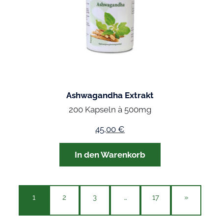
Ashwagandha Extrakt
200 Kapseln à 500mg
45,00
€
In den Warenkorb
1
2
3
…
17
»