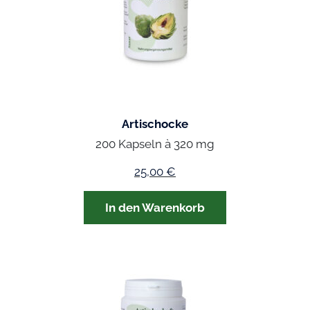
Artischocke
200 Kapseln à 320 mg
25,00
€
In den Warenkorb