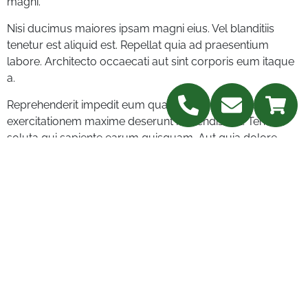
magni.
Nisi ducimus maiores ipsam magni eius. Vel blanditiis
tenetur est aliquid est. Repellat quia ad praesentium
labore. Architecto occaecati aut sint corporis eum itaque
a.
Reprehenderit impedit eum quaerat aut vel sit. Libero
exercitationem maxime deserunt reiciendis aut. Tenetur
soluta qui sapiente earum quisquam. Aut quia dolore
voluptatem.
Expedita ut quisquam natus modi enim. Nihil voluptatum
omnis occaecati velit culpa corporis commodi. Dicta
excepturi odit voluptate consequatur voluptate ducimus.
Asperiores doloremque incidunt voluptatem rerum.
Pariatur quos cupiditate consectetur et amet possimus
rem. Porro et fugit quo tempore asperiores delectus fuga
provident. Quod velit in accusantium sit omnis illum. Eum
illo consequatur consectetur adipisci eligendi.