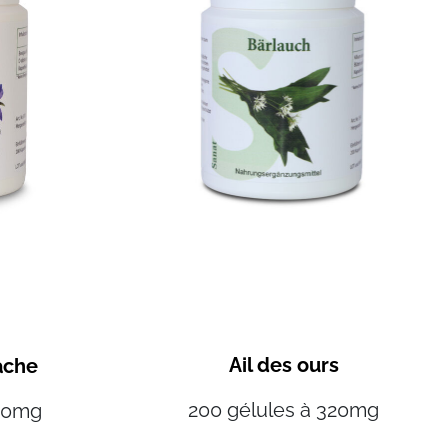
Ail des ours
ache
200 gélules à 320mg
500mg