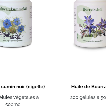
 cumin noir (nigelle)
Huile de Bourr
élules végétales à
200 gélules à 
500mg