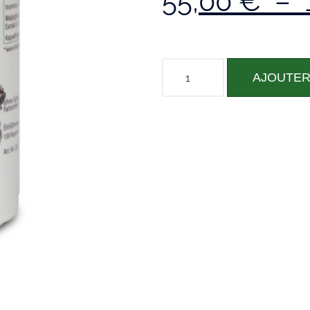
55,00
€
–
AJOUTER