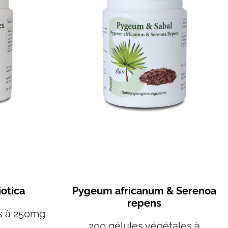
iotica
Pygeum africanum & Serenoa
repens
s à 250mg
200 gélules végétales à