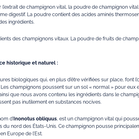
l’extrait de champignon vital, la poudre de champignon vital e
e digestif. La poudre contient des acides aminés thermosensi
des ingrédients.
édients des champignons vitaux. La poudre de fruits de champ
e historique et naturel :
res biologiques qui, en plus d’être vérifiées sur place, font 
Les champignons poussent sur un sol « normal » pour eux et 
nsi que nous avons contenu les ingrédients dans le champign
issent pas inutilement en substances nocives.
nom d’
Inonotus obliquus
, est un champignon vital qui pouss
s du nord des États-Unis. Ce champignon pousse principalemen
en Europe de l’Est.