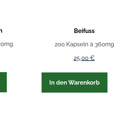
n
Beifuss
420mg
200 Kapseln à 360mg
25,00
€
In den Warenkorb