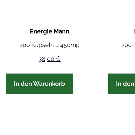
Energie Mann
200 Kapseln à 450mg
200 
38,00
€
In den Warenkorb
In de