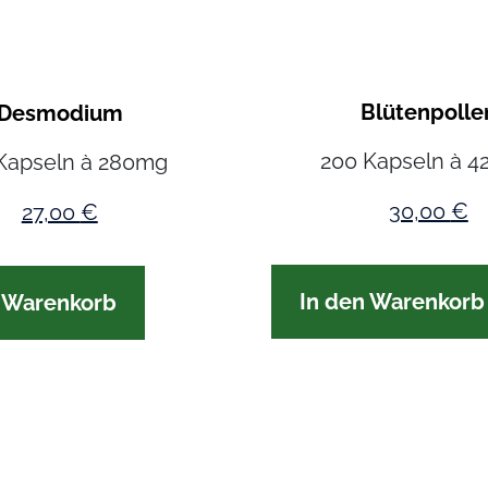
Blütenpolle
Desmodium
200 Kapseln à 
Kapseln à 280mg
30,00
€
27,00
€
In den Warenkorb
n Warenkorb