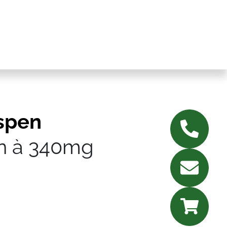
spen
n à 340mg