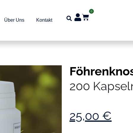
0
Über Uns
Kontakt
Föhrenkno
200 Kapsel
25,00
€