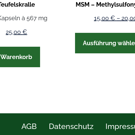
Teufelskralle
MSM – Methylsulfon
Kapseln à 567 mg
15,00
€
–
20,0
25,00
€
Ausführung wähl
n Warenkorb
AGB
Datenschutz
Impres