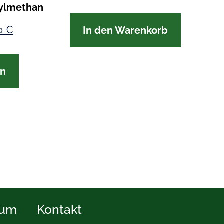
ylmethan
0
€
In den Warenkorb
en
sum
Kontakt