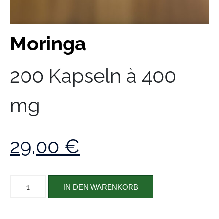
Moringa
200 Kapseln à 400
mg
29,00
€
IN DEN WARENKORB