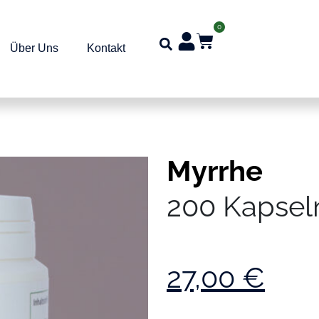
0
Über Uns
Kontakt
Myrrhe
200 Kapsel
27,00
€