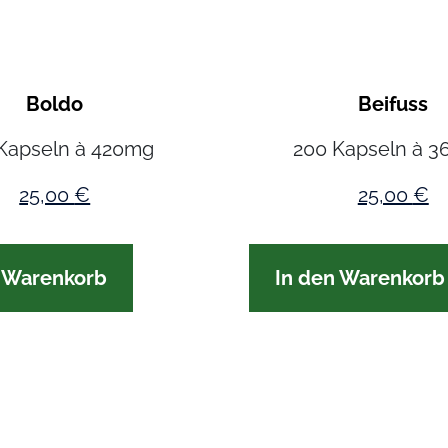
Boldo
Beifuss
Kapseln à 420mg
200 Kapseln à 
25,00
€
25,00
€
n Warenkorb
In den Warenkorb