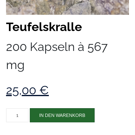
Teufelskralle
200 Kapseln à 567
mg
25,00
€
IN DEN WARENKORB