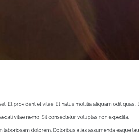
est. Et provident et vitae. Et natus mollitia aliquam odit qua
ccaecati vitae nemo. Sit consectetur voluptas non expedita.
t in laboriosam dolorem. Doloribus alias assumenda eaque l