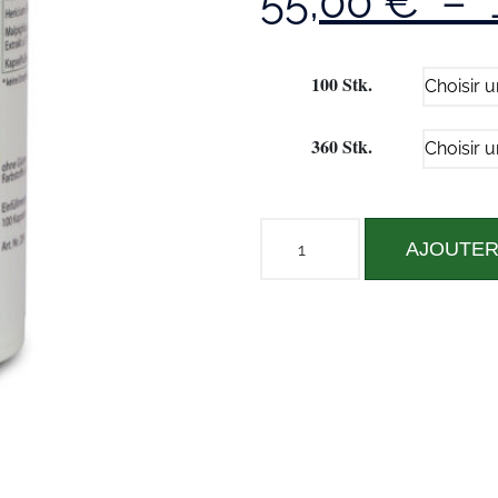
55,00
€
–
100 Stk.
360 Stk.
AJOUTER