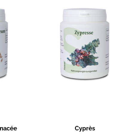
inacée
Cyprès