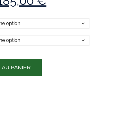
185,00
€
 AU PANIER