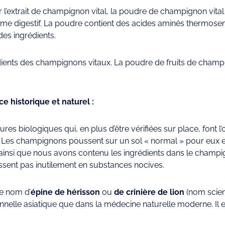
l’extrait de champignon vital, la poudre de champignon vital e
e digestif. La poudre contient des acides aminés thermosensi
des ingrédients.
édients des champignons vitaux. La poudre de fruits de champ
e historique et naturel :
res biologiques qui, en plus d’être vérifiées sur place, font 
Les champignons poussent sur un sol « normal » pour eux et 
nsi que nous avons contenu les ingrédients dans le champign
issent pas inutilement en substances nocives.
e nom d’
épine de hérisson
ou
de crinière de lion
(nom scien
nnelle asiatique que dans la médecine naturelle moderne. Il 