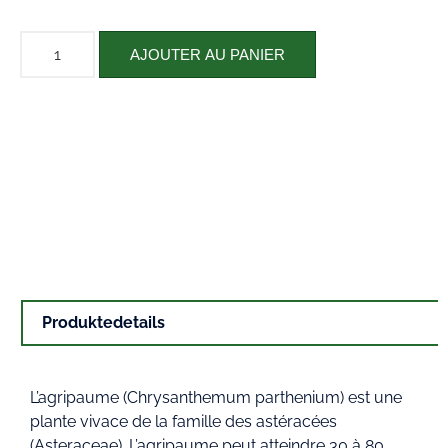
AJOUTER AU PANIER
Produktedetails
L’agripaume (Chrysanthemum parthenium) est une
plante vivace de la famille des astéracées
(Asteraceae). L’agripaume peut atteindre 30 à 80