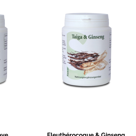
aye
Eleuthérocoque & Ginseng