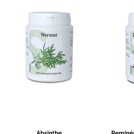
Absinthe
Reminér