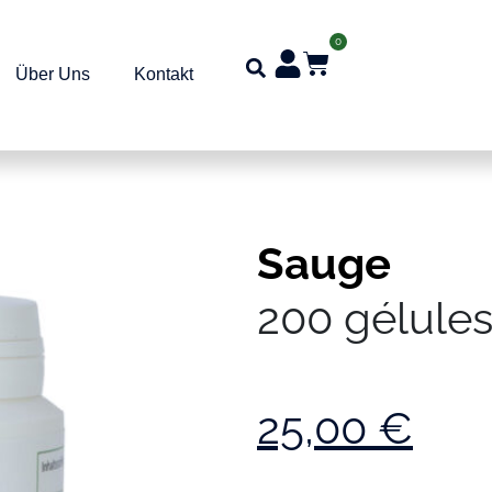
0
Über Uns
Kontakt
Sauge
200 gélule
25,00
€