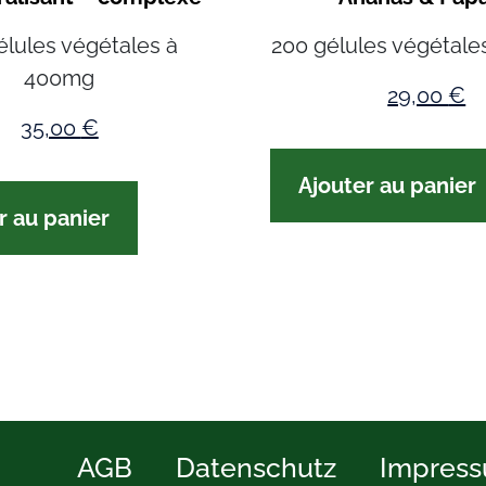
élules végétales à
200 gélules végétale
400mg
29,00
€
35,00
€
Ajouter au panier
r au panier
AGB
Datenschutz
Impres