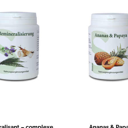
alisant – complexe
Ananas & Pap