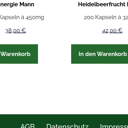
Energie Mann
Heidelbeerfrucht 
Kapseln à 450mg
200 Kapseln à 
38,00
€
42,00
€
n Warenkorb
In den Warenkorb
AGB
Datenschutz
Impres