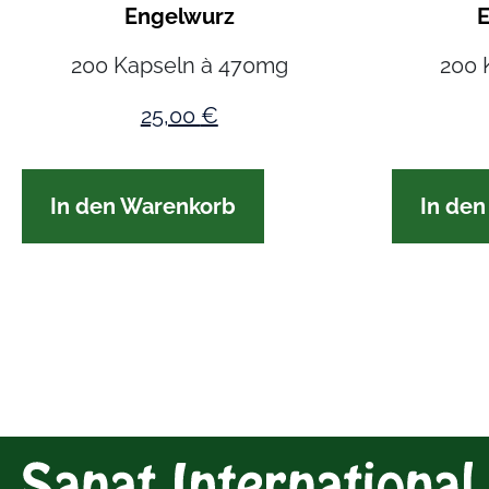
Engelwurz
200 Kapseln à 470mg
200 
25,00
€
In den Warenkorb
In de