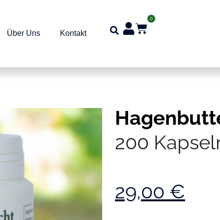
0
Über Uns
Kontakt
Hagenbutt
200 Kapsel
29,00
€