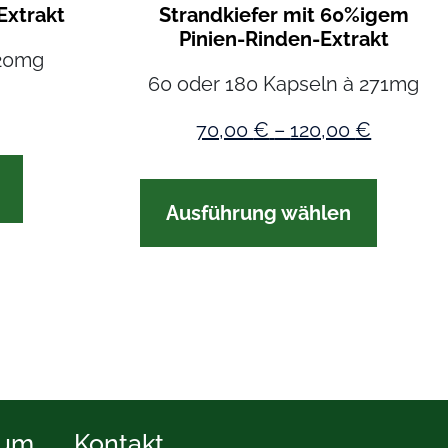
Extrakt
Strandkiefer mit 60%igem
Pinien-Rinden-Extrakt
320mg
60 oder 180 Kapseln à 271mg
70,00
€
–
120,00
€
Ausführung wählen
sum
Kontakt