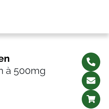
en
n à 500mg