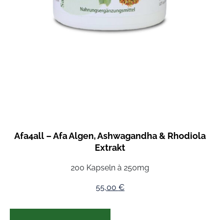
Afa4all – Afa Algen, Ashwagandha & Rhodiola
Extrakt
200 Kapseln à 250mg
55,00
€