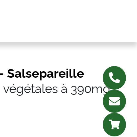
– Salsepareille
s végétales à 390mg