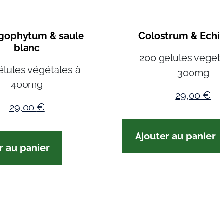
gophytum & saule
Colostrum & Ech
blanc
200 gélules végét
élules végétales à
300mg
400mg
29,00
€
29,00
€
Ajouter au panier
r au panier