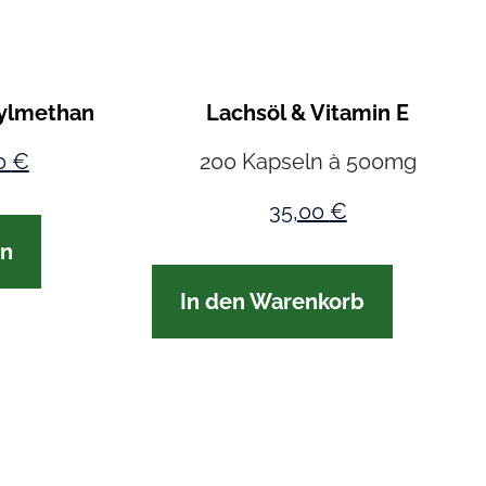
ylmethan
Lachsöl & Vitamin E
0
€
200 Kapseln à 500mg
35,00
€
en
In den Warenkorb