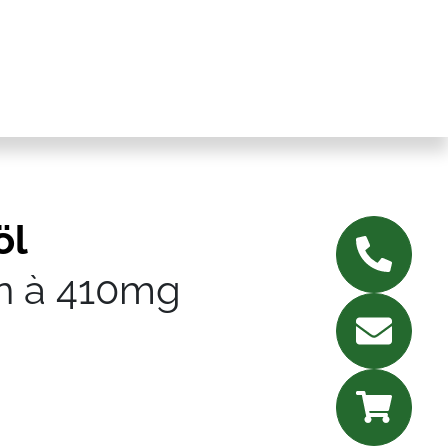
öl
n à 410mg