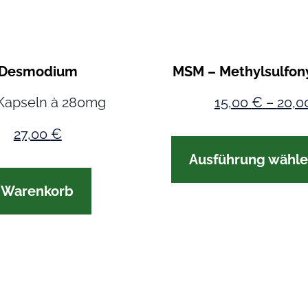
Desmodium
MSM – Methylsulfon
Kapseln à 280mg
15,00
€
–
20,0
27,00
€
Ausführung wähl
n Warenkorb