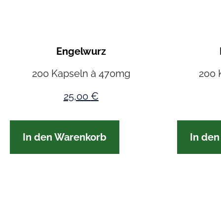
Engelwurz
200 Kapseln à 470mg
200 
25,00
€
In den Warenkorb
In de